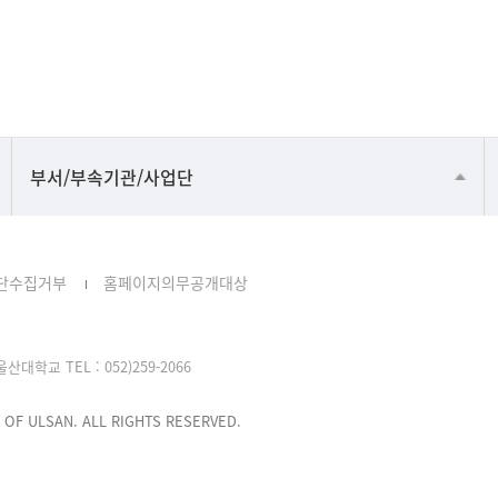
공동기기센터
부서/부속기관/사업단
공학교육혁신센터
과학영재교육원
단수집거부
홈페이지의무공개대상
교무처교직팀
국어문화원
대학교 TEL : 052)259-2066
국제교류처
기초과학연구소
 OF ULSAN. ALL RIGHTS RESERVED.
물리BK 미래혁신응집물질물리인재교육연구단
메이커스페이스