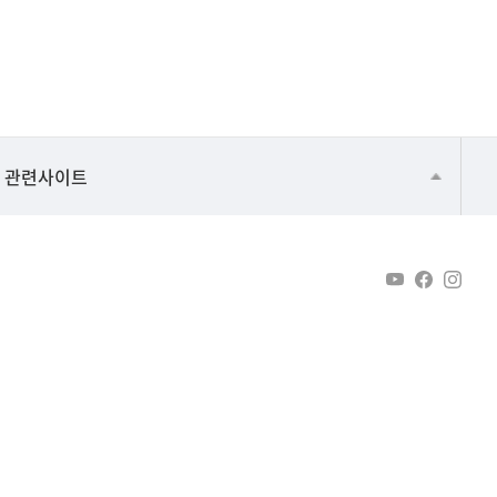
건강가정지원센터
관련사이트
교수협의회
구내(경남)은행
노동조합
생명윤리위원회
온라인 기술거래 플랫폼
울산대신문
울산대학교 총동문회
울산대학교병원