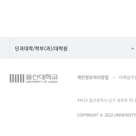
■인문대학
단과대학/학부(과)/대학원
▷국어국문학부
▷영어영문학과
개인정보처리방침
이메일무
▷일본어·일본학과
▷중국어·중국학과
44610 울산광역시 남구 대학로 93 울산
▷프랑스어·프랑스학과
▷스페인·중남미학과
COPYRIGHT © 2022 UNIVERSITY
▷역사·문화학과
▷철학·상담학과