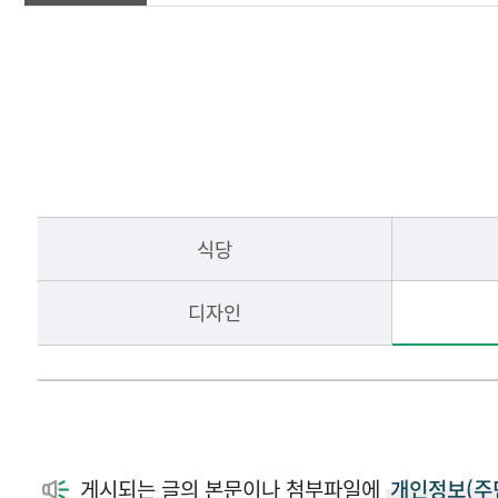
발전기금안내
기부참여안내
후원의 집
식당
기부자예우
디자인
발전기금소식
게시되는 글의 본문이나 첨부파일에
개인정보(주민