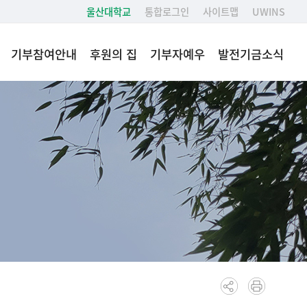
울산대학교
통합로그인
사이트맵
UWINS
기부참여안내
후원의 집
기부자예우
발전기금소식